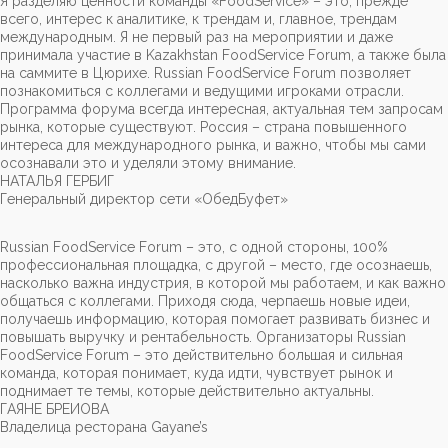
Я разделяю ценности команды «FoodService» – это, прежде
всего, интерес к аналитике, к трендам и, главное, трендам
международным. Я не первый раз на мероприятии и даже
принимала участие в Kazakhstan FoodService Forum, а также была
на саммите в Цюрихе. Russian FoodService Forum позволяет
познакомиться с коллегами и ведущими игроками отрасли.
Программа форума всегда интересная, актуальная тем запросам
рынка, которые существуют. Россия – страна повышенного
интереса для международного рынка, и важно, чтобы мы сами
осознавали это и уделяли этому внимание.
НАТАЛЬЯ ГЕРБИГ
Генеральный директор сети «ОбедБуфет»
Russian FoodService Forum – это, с одной стороны, 100%
профессиональная площадка, с другой – место, где осознаешь,
насколько важна индустрия, в которой мы работаем, и как важно
общаться с коллегами. Приходя сюда, черпаешь новые идеи,
получаешь информацию, которая помогает развивать бизнес и
повышать выручку и рентабельность. Организаторы Russian
FoodService Forum – это действительно большая и сильная
команда, которая понимает, куда идти, чувствует рынок и
поднимает те темы, которые действительно актуальны.
ГАЯНЕ БРЕИОВА
Владелица ресторана Gayane’s