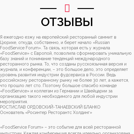
ОТЗЫВЫ
Я ежегодно езжу на европейский ресторанный саммит в
Цюрихе, откуда, собственно, и берет начало «Russian
FoodService Forum». Та связь, которая есть у журнала
«FoodService» с Европой, позволила сформировать уникальную
базу знаний и понимание тенденций международного
ресторанного рынка. То, что созданы русскоязычная версия и
журнала, и конференции, – это большое дело, это определяет
уровень развития индустрии фудсервиса в России. Ведь
российскому ресторанному рынку не более 30 лет, а кажется,
что прошло лет сто. Поэтому большое спасибо команде
«FoodService» и коллегам из Германии и Швейцарии за
организацию такого необходимого для любой индустрии
мероприятия.
РОСТИСЛАВ ОРДОВСКИЙ-ТАНАЕВСКИЙ БЛАНКО
Основатель «Росинтер Ресторантс Холдинг»
«FoodService Forum» – это событие для всей ресторанной
индустрии. Каждая конференция всегда идеально организована,